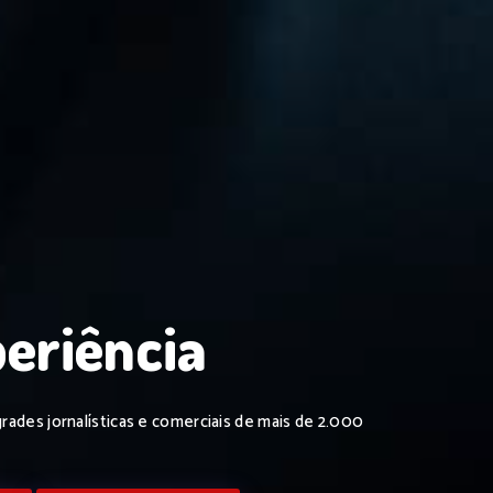
O alcance da rádio 
eriência
dos
distribuição dos se
des jornalísticas e comerciais de mais de 2.000
Se você busca qualidade e resultado, a
Linha Direta Comunicaç