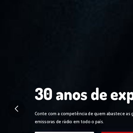
 da rádio na
30 anos de exp
ção dos seus conteú
Conte com a competência de quem abastece as gra
emissoras de rádio em todo o país.
tado, a
Linha Direta Comunicação
está pronta para te atender!