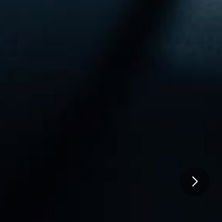
na
us conteúdos
ão
está pronta para te atender!